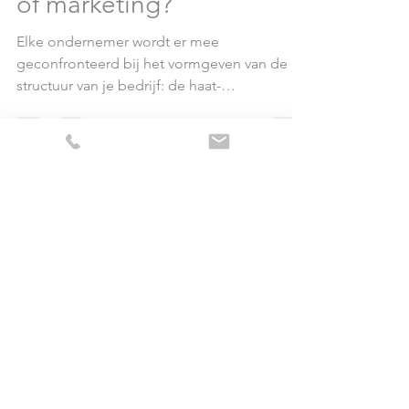
Wie is de sterkste, sales
of marketing?
Elke ondernemer wordt er mee
geconfronteerd bij het vormgeven van de
structuur van je bedrijf: de haat-
liefdeverhouding tussen de sales-...
Contact
Steven Meel
managing partner​​
Tel:
+32 473 83 06 81
steven
@30februari.be
Mechelen, Belgium